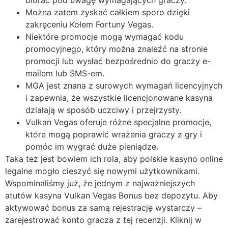
Można zatem zyskać całkiem sporo dzięki
zakręceniu Kołem Fortuny Vegas.
Niektóre promocje mogą wymagać kodu
promocyjnego, który można znaleźć na stronie
promocji lub wysłać bezpośrednio do graczy e-
mailem lub SMS-em.
MGA jest znana z surowych wymagań licencyjnych
i zapewnia, że wszystkie licencjonowane kasyna
działają w sposób uczciwy i przejrzysty.
Vulkan Vegas oferuje różne specjalne promocje,
które mogą poprawić wrażenia graczy z gry i
pomóc im wygrać duże pieniądze.
Taka też jest bowiem ich rola, aby polskie kasyno online
legalne mogło cieszyć się nowymi użytkownikami.
Wspominaliśmy już, że jednym z najważniejszych
atutów kasyna Vulkan Vegas Bonus bez depozytu. Aby
aktywować bonus za samą rejestrację wystarczy –
zarejestrować konto gracza z tej recenzji. Kliknij w