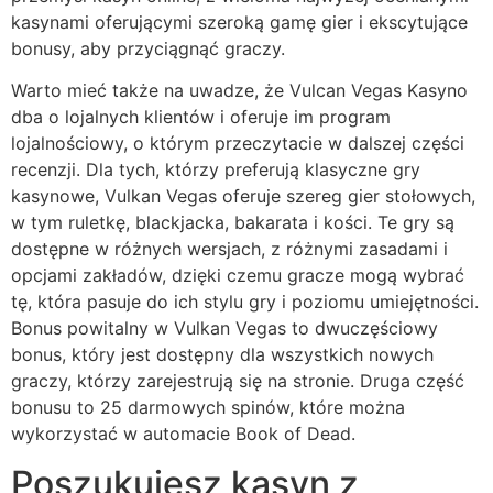
kasynami oferującymi szeroką gamę gier i ekscytujące
bonusy, aby przyciągnąć graczy.
Warto mieć także na uwadze, że Vulcan Vegas Kasyno
dba o lojalnych klientów i oferuje im program
lojalnościowy, o którym przeczytacie w dalszej części
recenzji. Dla tych, którzy preferują klasyczne gry
kasynowe, Vulkan Vegas oferuje szereg gier stołowych,
w tym ruletkę, blackjacka, bakarata i kości. Te gry są
dostępne w różnych wersjach, z różnymi zasadami i
opcjami zakładów, dzięki czemu gracze mogą wybrać
tę, która pasuje do ich stylu gry i poziomu umiejętności.
Bonus powitalny w Vulkan Vegas to dwuczęściowy
bonus, który jest dostępny dla wszystkich nowych
graczy, którzy zarejestrują się na stronie. Druga część
bonusu to 25 darmowych spinów, które można
wykorzystać w automacie Book of Dead.
Poszukujesz kasyn z