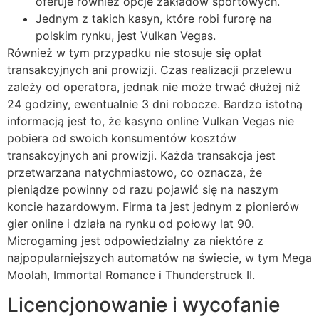
oferuje również opcje zakładów sportowych.
Jednym z takich kasyn, które robi furorę na
polskim rynku, jest Vulkan Vegas.
Również w tym przypadku nie stosuje się opłat
transakcyjnych ani prowizji. Czas realizacji przelewu
zależy od operatora, jednak nie może trwać dłużej niż
24 godziny, ewentualnie 3 dni robocze. Bardzo istotną
informacją jest to, że kasyno online Vulkan Vegas nie
pobiera od swoich konsumentów kosztów
transakcyjnych ani prowizji. Każda transakcja jest
przetwarzana natychmiastowo, co oznacza, że
pieniądze powinny od razu pojawić się na naszym
koncie hazardowym. Firma ta jest jednym z pionierów
gier online i działa na rynku od połowy lat 90.
Microgaming jest odpowiedzialny za niektóre z
najpopularniejszych automatów na świecie, w tym Mega
Moolah, Immortal Romance i Thunderstruck II.
Licencjonowanie i wycofanie