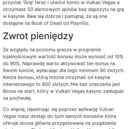
przycisk ‘Graj’ teraz i utwórz konto w Vulkan Vegas a
otrzymasz 50 darmowych spinów bez depozytu na grę
w kasynie. Baw się dobrze i pamiętaj, że są one
dostępne na Book of Dead od PlaynGo.
Zwrot pieniędzy
Ze względu na poziomu gracza w programie
lojalnościowym wartość bonusu może wynosić od 10%
do 90%. Naprawdę warto aktywować ten bonus na
Swoim koncie, wpłacając dla tego minimum 90 złotych.
Kwota bonusu, którą można otrzymać od kasyna
internetowego to 800 złotych. Nie bez znaczenia jest
Bonus na start, który w Vulkan Vegas kasyno zasługuje
na pochwałę.
Co więcej, rejestrując się poprzez aplikację Vulcan
Vegas masz dostęp do tych samych bonusów które
oferuje strona główna przygotowana na urządzenia