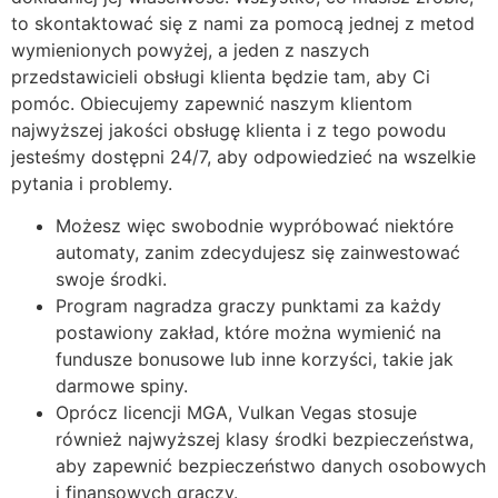
to skontaktować się z nami za pomocą jednej z metod
wymienionych powyżej, a jeden z naszych
przedstawicieli obsługi klienta będzie tam, aby Ci
pomóc. Obiecujemy zapewnić naszym klientom
najwyższej jakości obsługę klienta i z tego powodu
jesteśmy dostępni 24/7, aby odpowiedzieć na wszelkie
pytania i problemy.
Możesz więc swobodnie wypróbować niektóre
automaty, zanim zdecydujesz się zainwestować
swoje środki.
Program nagradza graczy punktami za każdy
postawiony zakład, które można wymienić na
fundusze bonusowe lub inne korzyści, takie jak
darmowe spiny.
Oprócz licencji MGA, Vulkan Vegas stosuje
również najwyższej klasy środki bezpieczeństwa,
aby zapewnić bezpieczeństwo danych osobowych
i finansowych graczy.