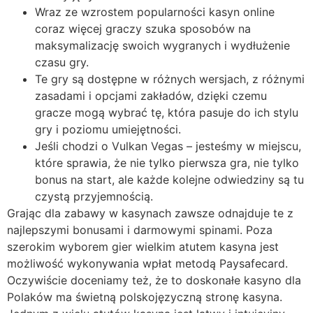
Wraz ze wzrostem popularności kasyn online
coraz więcej graczy szuka sposobów na
maksymalizację swoich wygranych i wydłużenie
czasu gry.
Te gry są dostępne w różnych wersjach, z różnymi
zasadami i opcjami zakładów, dzięki czemu
gracze mogą wybrać tę, która pasuje do ich stylu
gry i poziomu umiejętności.
Jeśli chodzi o Vulkan Vegas – jesteśmy w miejscu,
które sprawia, że nie tylko pierwsza gra, nie tylko
bonus na start, ale każde kolejne odwiedziny są tu
czystą przyjemnością.
Grając dla zabawy w kasynach zawsze odnajduje te z
najlepszymi bonusami i darmowymi spinami. Poza
szerokim wyborem gier wielkim atutem kasyna jest
możliwość wykonywania wpłat metodą Paysafecard.
Oczywiście doceniamy też, że to doskonałe kasyno dla
Polaków ma świetną polskojęzyczną stronę kasyna.