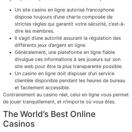
Un site casino en ligne autorisé francophone
dispose toujours d’une charte composée de
strictes règles qui garantit votre sécurité, c’est-à-
dire les membres.
Il s’agit d’une autorité assurant la régulation des
différents jeux d’argent en ligne.
Généralement, une plateforme en ligne fiable
divulgue ces informations à ses joueurs sur son
site web pour être la plus transparente possible.
Un casino en ligne doit disposer d’un service
clientèle disponible pendant les heures de bureau
et facilement accessible.
Contrairement au casino réel, celui en ligne vous permet
de jouer tranquillement, et n’importe où vous êtes.
The World’s Best Online
Casinos