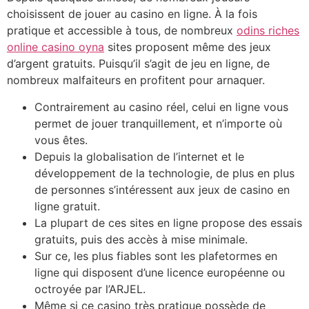
choisissent de jouer au casino en ligne. À la fois
pratique et accessible à tous, de nombreux
odins riches
online casino oyna
sites proposent même des jeux
d’argent gratuits. Puisqu’il s’agit de jeu en ligne, de
nombreux malfaiteurs en profitent pour arnaquer.
Contrairement au casino réel, celui en ligne vous
permet de jouer tranquillement, et n’importe où
vous êtes.
Depuis la globalisation de l’internet et le
développement de la technologie, de plus en plus
de personnes s’intéressent aux jeux de casino en
ligne gratuit.
La plupart de ces sites en ligne propose des essais
gratuits, puis des accès à mise minimale.
Sur ce, les plus fiables sont les plafetormes en
ligne qui disposent d’une licence européenne ou
octroyée par l’ARJEL.
Même si ce casino très pratique possède de