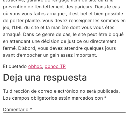
prévention de l’endettement des parieurs. Dans le cas
où vous vous faites arnaquer, il est bel et bien possible
de porter plainte. Vous devez renseigner les sommes en
jeu, l’URL du site et la manière dont vous vous êtes
arnaqué. Dans ce genre de cas, le site peut être bloqué
en attendant une décision de justice ou directement
fermé. D’abord, vous devez attendre quelques jours
avant d’empocher un gain assez important.
Etiquetado
obhoc
,
obhoc TR
Deja una respuesta
Tu dirección de correo electrónico no será publicada.
Los campos obligatorios están marcados con
*
Comentario
*