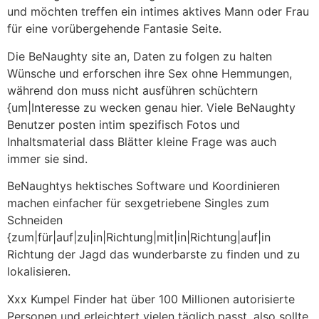
und möchten treffen ein intimes aktives Mann oder Frau
für eine vorübergehende Fantasie Seite.
Die BeNaughty site an, Daten zu folgen zu halten
Wünsche und erforschen ihre Sex ohne Hemmungen,
während don muss nicht ausführen schüchtern
{um|Interesse zu wecken genau hier. Viele BeNaughty
Benutzer posten intim spezifisch Fotos und
Inhaltsmaterial dass Blätter kleine Frage was auch
immer sie sind.
BeNaughtys hektisches Software und Koordinieren
machen einfacher für sexgetriebene Singles zum
Schneiden
{zum|für|auf|zu|in|Richtung|mit|in|Richtung|auf|in
Richtung der Jagd das wunderbarste zu finden und zu
lokalisieren.
Xxx Kumpel Finder hat über 100 Millionen autorisierte
Personen und erleichtert vielen täglich passt, also sollte