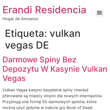
Erandi Residencia
Hogar de Ancianos
Etiqueta:
vulkan
vegas DE
Darmowe Spiny Bez
Depozytu W Kasynie Vulkan
Vegas
Vulkan Vegas kasyno bezpłatne spiny również
pferowane są między innymi dla nowych internautów.
Przyjmują one formę 50 darmowych spinów, które
można użyć jedynie w trakcie gry Book of Dead.