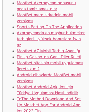
Mostbet Azerbaycan bonusunu
necə təmizləmək olar
MostBet mərc şirkətinin mobil
versiyası
Sports Betting On The Application
Azərbaycanda ən məşhur bukmeker
tətbiqləri – yüksək bonuslara 1win
az
Mostbet AZ Mobil Tətbiq Asanlığı
PinUp Casino-da Canlı Diler Ruleti
Mostbet sitesinin mobil uygulaması
ücretsiz mi?
Android cihazlarda MostBet mobil
versiyası
Mostbet Android Apk, Ios Için
Türkiye Uygulaması Nasıl Indirilir
ToThe Method Download And Set
Up Mostbet App For Android And
Ios 2022 Tip