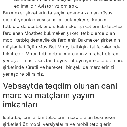
edilməlidir Aviator vzlom apk.
Bukmeker şirkətlərində seçim edəndə zaman xüsusi
diqqət yetirilən xüsusi hallar bukmeker şirkətinin
tətbiqlərdə dəstəkləridir. Bukmeker şirkətlərində tez-tez
fərqlənən Mostbet bukmeker şirkəti tətbiqlərdə olan
mobil tətbiq dəstəyilə də fərqlənir. Bukmeker şirkətinin
müştəriləri üçün MostBet Moby tətbiqini istifadələrində
təklif edir. Mobil tətbiqetmə mərclərinizin rahat olaraq
yerləşdirilməsi əsasdan böyük rol oynayır eləcə də mərc
şirkətində sürətli və hərəkətli bir şəkildə mərclərinizi
yerləşdirə bilirsiniz.
Vebsaytda təqdim olunan canlı
mərc və matçların yayım
imkanları
İstifadəçilərin artan tələblərini nəzərə alan bukmeker
şirkətləri öz mobil versiyalarını və mobil tətbiqlərini