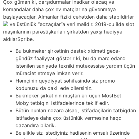
Çox güman ki, qarşıdurmalar inadkar olacaq və
komandalar daha çox ev matçlarına güvənməyə
başlayacaqlar. Almanlar fiziki cəhətdən daha stabildirlər
və üstünlük “əczaçılar”a verilməlidir. 2019-cu ildə slot
maşınlarının pərəstişkarları şirkətdən yaxşı hədiyyə
aldılarSpribe.
Bu bukmeker şirkətinin dəstək xidməti gecə-
gündüz fəaliyyət göstərir ki, bu da mərc edənə
istənilən saniyədə texniki mütəxəssisə yardım üçün
müraciət etməyə imkan verir.
Həmçinin qeydiyyat səhifəsində siz promo
kodunuzu da daxil edə bilərsiniz.
Bukmeker şirkətinin müştəriləri üçün MostBet
Moby tətbiqini istifadələrində təklif edir.
Bütün bunları nəzərə alsaq, istifadəçilərin tətbiqdən
istifadəyə daha çox üstünlük verməsinə haqq
qazandıra bilərik.
Beləliklə siz istədiyiniz hadisənin əmsalı üzərində