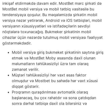
inkişaf etdirməkdə davam edir. MostBet mərc şirkəti də
MostBet mobil versiya və mobil tətbiq vasitəsilə bu
tendensiyaya qoşulur. Bu məqaləmizdə şirkətin mobil
versiya nəzər yetirərək, Android və iOS tətbiqləri, mobil
versiyanın xüsusiyyətləri və istifadəçilərin sevdiyi
nöqtələrə toxunacağıq. Bukmeker şirkətinin mobil
cihazlar üçün nəzərdə tutulmuş mobil versiyası fəaliyyət
göstərməkdədir.
Mobil versiya giriş bukmeket şirkətinin saytına giriş
etmək və MostBet Moby əsasında daxil olunan
məlumatların təhlükəsizliyi üzrə tam olaraq
zəmanət verilir.
Müştəri təhlükəsizliyi hər vaxt əsas faktor
olmuşdur və Mostbet bu sahədə hər vaxt xüsusi
diqqət göstərir.
Proqramın quraşdırılması avtomatik olaraq
başlanacaq, bu çox rahatdır və sona çatdıqdan
sonra dərhal tətbiqə daxil ola bilərsiniz və