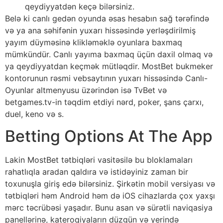
qeydiyyatdən keçə bilərsiniz.
Belə ki canlı gedən oyunda əsas hesabın sağ tərəfində
və ya ana səhifənin yuxarı hissəsində yerləşdirilmiş
yayım düyməsinə klikləməklə oyunlara baxmaq
mümkündür. Canlı yayıma baxmaq üçün daxil olmaq və
ya qeydiyyatdan keçmək mütləqdir. MostBet bukmeker
kontorunun rəsmi vebsaytının yuxarı hissəsində Canlı-
Oyunlar altmenyusu üzərindən isə TvBet və
betgames.tv-in təqdim etdiyi nərd, poker, şans çarxı,
duel, keno və s.
Betting Options At The App
Lakin MostBet tətbiqləri vasitəsilə bu bloklamaları
rahatlıqla aradan qaldıra və istidəyiniz zaman bir
toxunuşla giriş edə bilərsiniz. Şirkətin mobil versiyası və
tətbiqləri həm Android həm də iOS cihazlarda çox yaxşı
mərc təcrübəsi yaşadır. Bunu asan və sürətli naviqasiya
panellərinə, kateroqiyaların düzgün və yerində