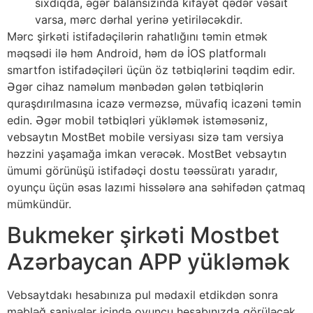
sıxdıqda, əgər balansızında kifayət qədər vəsait
varsa, mərc dərhal yerinə yetiriləcəkdir.
Mərc şirkəti istifadəçilərin rahatlığını təmin etmək
məqsədi ilə həm Android, həm də İOS platformalı
smartfon istifadəçiləri üçün öz tətbiqlərini təqdim edir.
Əgər cihaz naməlum mənbədən gələn tətbiqlərin
quraşdırılmasına icazə verməzsə, müvafiq icazəni təmin
edin. Əgər mobil tətbiqləri yükləmək istəməsəniz,
vebsaytın MostBet mobile versiyası sizə tam versiya
həzzini yaşamağa imkan verəcək. MostBet vebsaytın
ümumi görünüşü istifadəçi dostu təəssüratı yaradır,
oyunçu üçün əsas lazımi hissələrə ana səhifədən çatmaq
mümkündür.
Bukmeker şirkəti Mostbet
Azərbaycan APP yükləmək
Vebsaytdakı hesabınıza pul mədaxil etdikdən sonra
məbləğ saniyələr içində oyunçu hesabınızda görüləcək