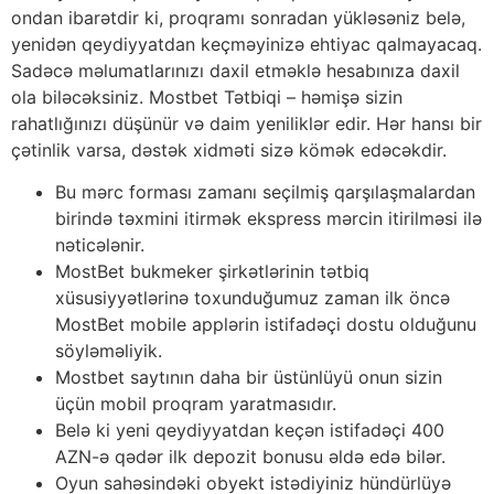
ondan ibarətdir ki, proqramı sonradan yükləsəniz belə,
yenidən qeydiyyatdan keçməyinizə ehtiyac qalmayacaq.
Sadəcə məlumatlarınızı daxil etməklə hesabınıza daxil
ola biləcəksiniz. Mostbet Tətbiqi – həmişə sizin
rahatlığınızı düşünür və daim yeniliklər edir. Hər hansı bir
çətinlik varsa, dəstək xidməti sizə kömək edəcəkdir.
Bu mərc forması zamanı seçilmiş qarşılaşmalardan
birində təxmini itirmək ekspress mərcin itirilməsi ilə
nəticələnir.
MostBet bukmeker şirkətlərinin tətbiq
xüsusiyyətlərinə toxunduğumuz zaman ilk öncə
MostBet mobile applərin istifadəçi dostu olduğunu
söyləməliyik.
Mostbet saytının daha bir üstünlüyü onun sizin
üçün mobil proqram yaratmasıdır.
Belə ki yeni qeydiyyatdan keçən istifadəçi 400
AZN-ə qədər ilk depozit bonusu əldə edə bilər.
Oyun sahəsindəki obyekt istədiyiniz hündürlüyə