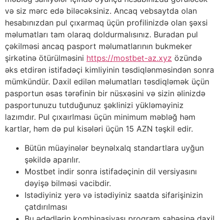
və siz mərc edə biləcəksiniz. Ancaq vebsaytda olan
hesabınızdan pul çıxarmaq üçün profilinizdə olan şəxsi
məlumatları tam olaraq doldurmalısınız. Buradan pul
çəkilməsi ancaq pasport məlumatlarının bukmeker
şirkətinə ötürülməsini
https://mostbet-az.xyz
özündə
əks etdirən istifadəçi kimliyinin təsdiqlənməsindən sonra
mümkündür. Daxil edilən məlumatları təsdiqləmək üçün
pasportun əsas tərəfinin bir nüsxəsini və sizin əlinizdə
pasportunuzu tutduğunuz şəklinizi yükləməyiniz
lazımdır. Pul çıxaırlması üçün minimum məbləğ həm
kartlar, həm də pul kisələri üçün 15 AZN təşkil edir.
Bütün müayinələr beynəlxalq standartlara uyğun
şəkildə aparılır.
Mostbet indir sonra istifadəçinin dil versiyasını
dəyişə bilməsi vacibdir.
Istədiyiniz yerə və istədiyiniz saatda sifarişinizin
çatdırılması
Bu ədədlərin kombinasiyası proqram sahəsinə daxil