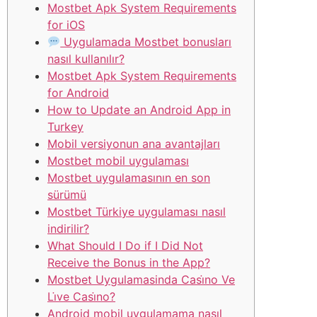
Mostbet Apk System Requirements
for iOS
Uygulamada Mostbet bonusları
nasıl kullanılır?
Mostbet Apk System Requirements
for Android
How to Update an Android App in
Turkey
Mobil versiyonun ana avantajları
Mostbet mobil uygulaması
Mostbet uygulamasının en son
sürümü
Mostbet Türkiye uygulaması nasıl
indirilir?
What Should I Do if I Did Not
Receive the Bonus in the App?
Mostbet Uygulamasinda Casi̇no Ve
Li̇ve Casi̇no?
Android mobil uygulamama nasıl