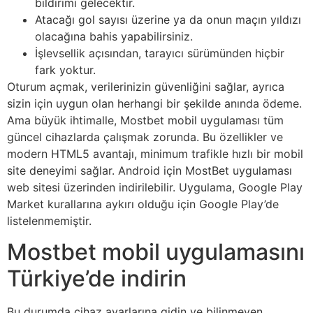
bildirimi gelecektir.
Atacağı gol sayısı üzerine ya da onun maçın yıldızı
olacağına bahis yapabilirsiniz.
İşlevsellik açısından, tarayıcı sürümünden hiçbir
fark yoktur.
Oturum açmak, verilerinizin güvenliğini sağlar, ayrıca
sizin için uygun olan herhangi bir şekilde anında ödeme.
Ama büyük ihtimalle, Mostbet mobil uygulaması tüm
güncel cihazlarda çalışmak zorunda. Bu özellikler ve
modern HTML5 avantajı, minimum trafikle hızlı bir mobil
site deneyimi sağlar. Android için MostBet uygulaması
web sitesi üzerinden indirilebilir. Uygulama, Google Play
Market kurallarına aykırı olduğu için Google Play’de
listelenmemiştir.
Mostbet mobil uygulamasını
Türkiye’de indirin
Bu durumda cihaz ayarlarına gidin ve bilinmeyen