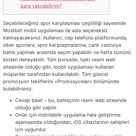
para yatırabilirim?
Seçebileceğiniz spor karşılaşması çeşitliliği sayesinde
Mostbet mobil uygulaması ile asla seçeneksiz
kalmayacaksınız. Kullanıcı, cep telefonu platformunda,
siber sporlara, spor karşılaşmalarına, canlı casinoya
bahis yapmak arasında seçim yapabilir ve hatta tümünü
birden deneyebilir. Tüm bonuslar, tıpkı resmi web
sitesinde olduğu gibi, mobil uygulamayı kullanan
müşteriler tarafından kullanılabilir. Tüm güncel
promosyon tekliflerini «Promosyonlar» bölümünde
bulabilirsiniz.
Cevap basit – bu, bahisçinin resmi web sitesinde
olduğu gibi yapılır.
Onlar için indirilebilir uygulama hala geliştirme
aşamasında olduğundan, iOS cihazlarının sahipleri
için uygundur.