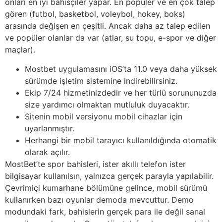
onları en iyi bahisçiler yapar. En popüler ve en çok talep
gören (futbol, basketbol, voleybol, hokey, boks)
arasında değişen en çeşitli. Ancak daha az talep edilen
ve popüler olanlar da var (atlar, su topu, e-spor ve diğer
maçlar).
Mostbet uygulamasını iOS’ta 11.0 veya daha yüksek
sürümde işletim sistemine indirebilirsiniz.
Ekip 7/24 hizmetinizdedir ve her türlü sorununuzda
size yardımcı olmaktan mutluluk duyacaktır.
Sitenin mobil versiyonu mobil cihazlar için
uyarlanmıştır.
Herhangi bir mobil tarayıcı kullanıldığında otomatik
olarak açılır.
MostBet’te spor bahisleri, ister akıllı telefon ister
bilgisayar kullanılsın, yalnızca gerçek parayla yapılabilir.
Çevrimiçi kumarhane bölümüne gelince, mobil sürümü
kullanırken bazı oyunlar demoda mevcuttur. Demo
modundaki fark, bahislerin gerçek para ile değil sanal