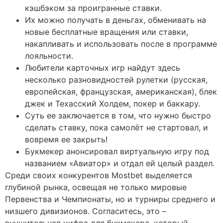
кэшбэком за проигранные ставки.
Их можно получать в деньгах, обменивать на
новые бесплатные вращения или ставки,
накапливать и использовать после в программе
лояльности.
Любители карточных игр найдут здесь
несколько разновидностей рулетки (русская,
европейская, французская, американская), блек
джек и Техасский Холдем, покер и баккару.
Суть ее заключается в том, что нужно быстро
сделать ставку, пока самолёт не стартовал, и
вовремя ее закрыть!
Букмекер анонсировал виртуальную игру под
названием «Авиатор» и отдал ей целый раздел.
Среди своих конкурентов Mostbet выделяется
глубиной рынка, освещая не только мировые
Первенства и Чемпионаты, но и турниры среднего и
низшего дивизионов. Согласитесь, это –
внушительная цифра для букмекера, который