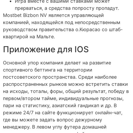
Игра вместе с вашими ставками может
прерваться, а средства попросту пропадут.
Mostbet Bizbon NV является управляющей
компанией, находящейся под непосредственным
руководством правительства о.Кюрасао со штаб-
квартирой на Мальте.
Приложение для IOS
Основной упор компания делает на развитие
спортивного беттинга на территории
постсоветского пространства. Среди наиболее
распространенных рынков можно встретить ставки
на исходы, тоталы, форы, общий результат, победу в
первом/втором тайме, индивидуальные прогнозы,
пари на статистику, азиатский гандикап и др. В
режиме 24/7 на сайте функционирует онлайн-чат,
где вы можете задать вопрос дежурному
менеджеру. В левом углу футера домашней