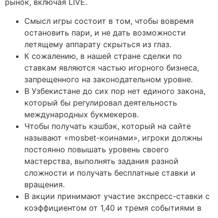
рынок, включая LIVE.
Смысл игры состоит в том, чтобы вовремя
остановить пари, и не дать возможности
летящему аппарату скрыться из глаз.
К сожалению, в нашей стране сделки по
ставкам являются частью игорного бизнеса,
запрещенного на законодательном уровне.
В Узбекистане до сих пор нет единого закона,
который бы регулировал деятельность
международных букмекеров.
Чтобы получать кэшбэк, который на сайте
называют «mosbet-коинами», игроки должны
постоянно повышать уровень своего
мастерства, выполнять задания разной
сложности и получать бесплатные ставки и
вращения.
В акции принимают участие экспресс-ставки с
коэффициентом от 1,40 и тремя событиями в