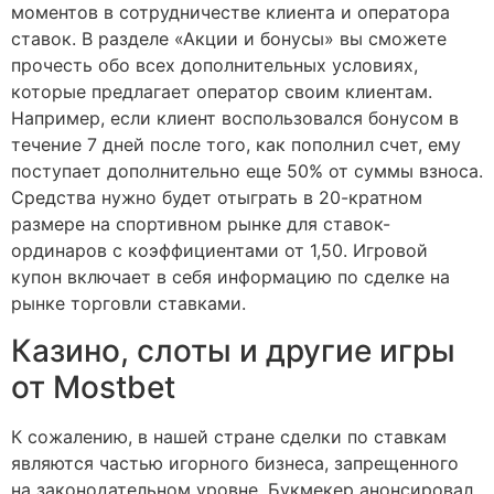
моментов в сотрудничестве клиента и оператора
ставок. В разделе «Акции и бонусы» вы сможете
прочесть обо всех дополнительных условиях,
которые предлагает оператор своим клиентам.
Например, если клиент воспользовался бонусом в
течение 7 дней после того, как пополнил счет, ему
поступает дополнительно еще 50% от суммы взноса.
Средства нужно будет отыграть в 20-кратном
размере на спортивном рынке для ставок-
ординаров с коэффициентами от 1,50. Игровой
купон включает в себя информацию по сделке на
рынке торговли ставками.
Казино, слоты и другие игры
от Mostbet
К сожалению, в нашей стране сделки по ставкам
являются частью игорного бизнеса, запрещенного
на законодательном уровне. Букмекер анонсировал