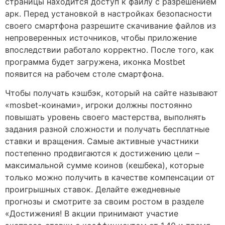
страницы находится доступ к файлу с разрешением
арк. Перед установкой в настройках безопасности
своего смартфона разрешите скачивание файлов из
непроверенных источников, чтобы приложение
впоследствии работало корректно. После того, как
программа будет загружена, иконка Mostbet
появится на рабочем столе смартфона.
Чтобы получать кэшбэк, который на сайте называют
«mosbet-коинами», игроки должны постоянно
повышать уровень своего мастерства, выполнять
задания разной сложности и получать бесплатные
ставки и вращения. Самые активные участники
постепенно продвигаются к достижению цели –
максимальной сумме коинов (кешбека), которые
только можно получить в качестве компенсации от
проигрышных ставок. Делайте ежедневные
прогнозы и смотрите за своим ростом в разделе
«Достижения! В акции принимают участие