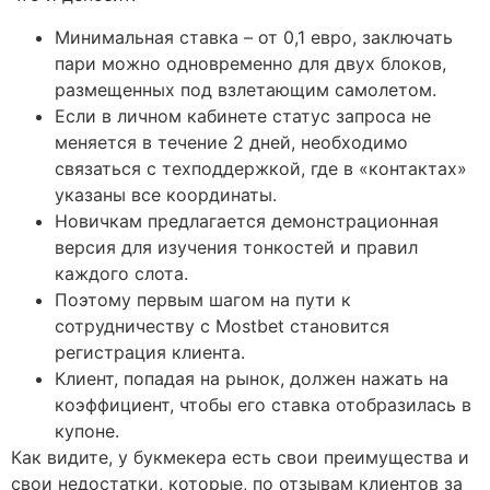
Минимальная ставка – от 0,1 евро, заключать
пари можно одновременно для двух блоков,
размещенных под взлетающим самолетом.
Если в личном кабинете статус запроса не
меняется в течение 2 дней, необходимо
связаться с техподдержкой, где в «контактах»
указаны все координаты.
Новичкам предлагается демонстрационная
версия для изучения тонкостей и правил
каждого слота.
Поэтому первым шагом на пути к
сотрудничеству с Mostbet становится
регистрация клиента.
Клиент, попадая на рынок, должен нажать на
коэффициент, чтобы его ставка отобразилась в
купоне.
Как видите, у букмекера есть свои преимущества и
свои недостатки, которые, по отзывам клиентов за