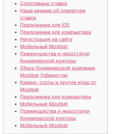
Спортивные ставки
Наше мнение об операторе
ставок
Приложение для IOS
Приложение для компьютера
Регистрация на сайте
Мобильный Mostbet
Преимущества и недостатки
букмекерской конторы
Обзор букмекерской компании
Mostbet Узбекистан
Казино, слоты и другие игры от
Mostbet
Приложение для компьютера
Мобильный Mostbet
Преимущества и недостатки
букмекерской конторы
Мобильный Mostbet