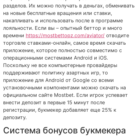
разделов. Их можно получать в деньгах, обменивать
на новые бесплатные вращения или ставки,
накапливать и использовать после в программе
лояльности. Если вы – опытный беттор и много
времени
https://mostbettopz.com/aviator/
отводите
торговле ставками-онлайн, самое время скачать
приложение, которое полностью совместимо с
операционными системами Android и iOS.
Поскольку не все компьютерные провайдеры
поддерживают политику азартных игр, то
приложение для Android от Google со всеми
установочными компонентами можно скачать на
официальном сайте Mostbet. Если игрок успевает
внести депозит в первые 15 минут после
регистрации, букмекер добавляет еще 25% к
депозиту.
Система бонусов букмекера