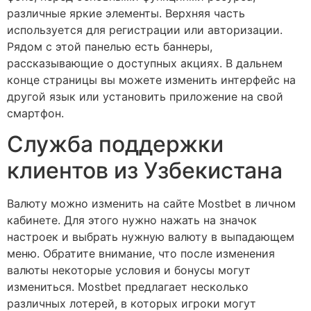
различные яркие элементы. Верхняя часть
используется для регистрации или авторизации.
Рядом с этой панелью есть баннеры,
рассказывающие о доступных акциях. В дальнем
конце страницы вы можете изменить интерфейс на
другой язык или установить приложение на свой
смартфон.
Служба поддержки
клиентов из Узбекистана
Валюту можно изменить на сайте Mostbet в личном
кабинете. Для этого нужно нажать на значок
настроек и выбрать нужную валюту в выпадающем
меню. Обратите внимание, что после изменения
валюты некоторые условия и бонусы могут
измениться. Mostbet предлагает несколько
различных лотерей, в которых игроки могут