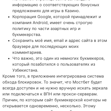
информацию о соответствующих бонусных
предложениях для игры в Казино.
Корпорация Google, которой принадлежит и
компания Android, имеет очень строгую
политику по части азартных игр и
букмекерства.
Сохранить моё имя, email и адрес сайта в этом
браузере для последующих моих
комментариев.
Что важно, это один из немногих букмекеров,
который позаботился о пользователях из
Узбекистана.
Кроме того, в приложение интегрирована система
обхода блокировок. То значит, что Мостбет будет
всегда доступен и не нужно вручную искать зеркала
или подключаться к ВПН или прокси-серверам.
Причин, по которым сайт букмекерской конторы не
открывается одновременно, несколько. Этому