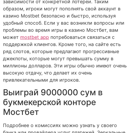
зависимости от конкретной лотереи. Таким
образом, игроки могут пополнять свой аккаунт в
казино Mostbet безопасно и быстро, используя
удобный способ. Если у вас возникли вопросы или
проблемы во время игры в казино Мостбет, вам
может
mostbet app
потребоваться связаться с
поддержкой клиентов. Кроме того, на сайте есть
ряд слотов, которые предлагают прогрессивные
джекпоты, которые могут превышать сумму в
миллионы долларов. Эти игры обычно имеют очень
высокую отдачу, что делает их очень
привлекательными для игроков.
Выиграй 9000000 сум в
букмекерской конторе
Мостбет
Подробнее о комиссиях можно узнать у своего
банка или провайдера услуг платежей. Зеркальные