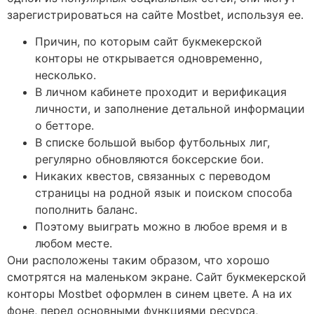
зарегистрироваться на сайте Mostbet, используя ее.
Причин, по которым сайт букмекерской
конторы не открывается одновременно,
несколько.
В личном кабинете проходит и верификация
личности, и заполнение детальной информации
о бетторе.
В списке большой выбор футбольных лиг,
регулярно обновляются боксерские бои.
Никаких квестов, связанных с переводом
страницы на родной язык и поиском способа
пополнить баланс.
Поэтому выиграть можно в любое время и в
любом месте.
Они расположены таким образом, что хорошо
смотрятся на маленьком экране. Сайт букмекерской
конторы Mostbet оформлен в синем цвете. А на их
фоне, перед основными функциями ресурса,