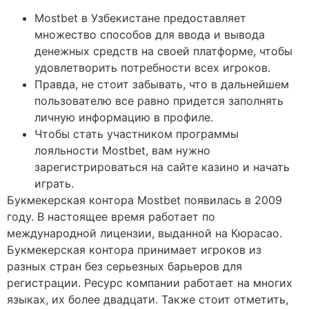
Mostbet в Узбекистане предоставляет
множество способов для ввода и вывода
денежных средств на своей платформе, чтобы
удовлетворить потребности всех игроков.
Правда, не стоит забывать, что в дальнейшем
пользователю все равно придется заполнять
личную информацию в профиле.
Чтобы стать участником программы
лояльности Mostbet, вам нужно
зарегистрироваться на сайте казино и начать
играть.
Букмекерская контора Mostbet появилась в 2009
году. В настоящее время работает по
международной лицензии, выданной на Кюрасао.
Букмекерская контора принимает игроков из
разных стран без серьезных барьеров для
регистрации. Ресурс компании работает на многих
языках, их более двадцати. Также стоит отметить,