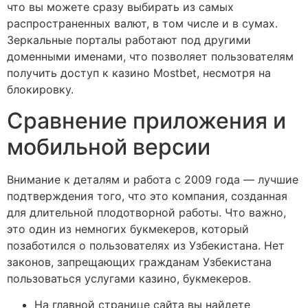
что вы можете сразу выбирать из самых
распространенных валют, в том числе и в сумах.
Зеркальные порталы работают под другими
доменными именами, что позволяет пользователям
получить доступ к казино Mostbet, несмотря на
блокировку.
Сравнение приложения и
мобильной версии
Внимание к деталям и работа с 2009 года — лучшие
подтверждения того, что это компания, созданная
для длительной плодотворной работы. Что важно,
это один из немногих букмекеров, который
позаботился о пользователях из Узбекистана. Нет
законов, запрещающих гражданам Узбекистана
пользоваться услугами казино, букмекеров.
На главной странице сайта вы найдете