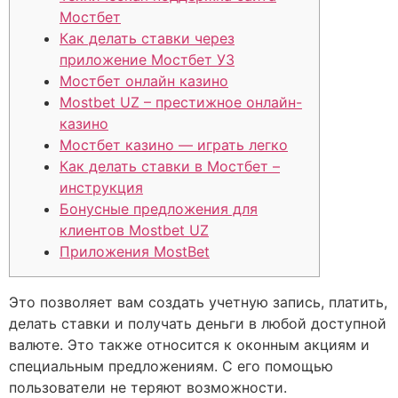
Мостбет
Как делать ставки через
приложение Мостбет УЗ
Мостбет онлайн казино
Mostbet UZ – престижное онлайн-
казино
Мостбет казино — играть легко
Как делать ставки в Мостбет –
инструкция
Бонусные предложения для
клиентов Mostbet UZ
Приложения MostBet
Это позволяет вам создать учетную запись, платить,
делать ставки и получать деньги в любой доступной
валюте. Это также относится к оконным акциям и
специальным предложениям. С его помощью
пользователи не теряют возможности.